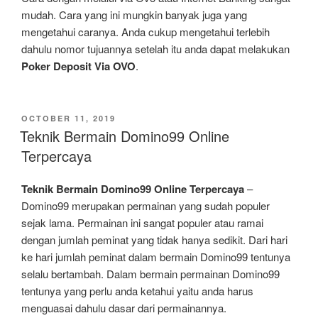
mudah. Cara yang ini mungkin banyak juga yang
mengetahui caranya. Anda cukup mengetahui terlebih
dahulu nomor tujuannya setelah itu anda dapat melakukan
Poker Deposit Via OVO
.
POSTED
OCTOBER 11, 2019
ON
Teknik Bermain Domino99 Online
Terpercaya
Teknik Bermain Domino99 Online Terpercaya
–
Domino99 merupakan permainan yang sudah populer
sejak lama. Permainan ini sangat populer atau ramai
dengan jumlah peminat yang tidak hanya sedikit. Dari hari
ke hari jumlah peminat dalam bermain Domino99 tentunya
selalu bertambah. Dalam bermain permainan Domino99
tentunya yang perlu anda ketahui yaitu anda harus
menguasai dahulu dasar dari permainannya.