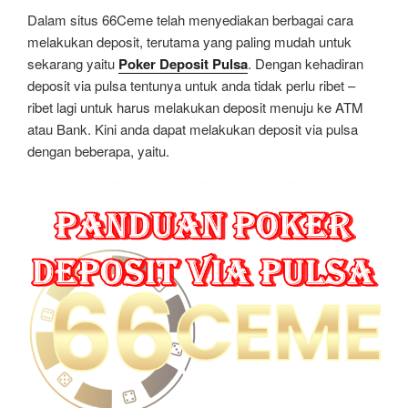
Dalam situs 66Ceme telah menyediakan berbagai cara
melakukan deposit, terutama yang paling mudah untuk
sekarang yaitu
Poker Deposit Pulsa
. Dengan kehadiran
deposit via pulsa tentunya untuk anda tidak perlu ribet –
ribet lagi untuk harus melakukan deposit menuju ke ATM
atau Bank. Kini anda dapat melakukan deposit via pulsa
dengan beberapa, yaitu.