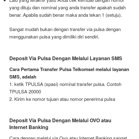
yang dituju dan nominal yang anda transfer apakah sudah
benar. Apabila sudah benar maka anda tekan 1 (setuju).
Sangat mudah bukan dengan transfer via pulsa dengan
menggunakan pulsa yang dimiliki diri sendiri.
Deposit Via Pulsa Dengan Melalui Layanan SMS
Cara Pertama Transfer Pulsa Telkomsel melalui layanan
SMS, adalah
1. ketik TPULSA (spasi) nominal transfer pulsa. Contoh
TPULSA 20000
2. Kirim ke nomor tujuan atau nomor penerima pulsa
Deposit Via Pulsa Dengan Melalui OVO atau
Internet Banking
Cara dengan melalui via Ovo atau Internet Banking sangat