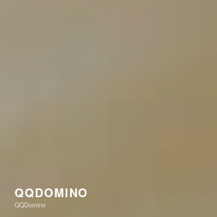
QQDOMINO
QQDomino