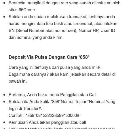
Bersedia mengikuti dengan rate yang sudah ditentukan oleh
situs 66Ceme.
Setelah anda sudah melakukan transaksi, tentunya anda
harus mengirimkan foto bukti atau sreenshot, atau infokan
SN (Seriel Number atau nomor seri), Nomor HP, User ID
dan nominal yang anda kirim.
Deposit Via Pulsa Dengan Cara *858*
Cara yang ini tentunya dari pulsa yang anda miliki.
Bagaimana caranya? akan kami jelaskan secara detail di
bawah ini.
Pertama, Anda buka menu Panggilan atau Call
Setelah itu Anda ketik *858*Nomor Tujuan*Nominal Yang
Ingin di Transfer#.
Contoh : *858*081222228589*50000#
Kemudian Anda tekan panggilan atau call
Lalu yang terakhir yaitu Anda cek kembali dengan nomor